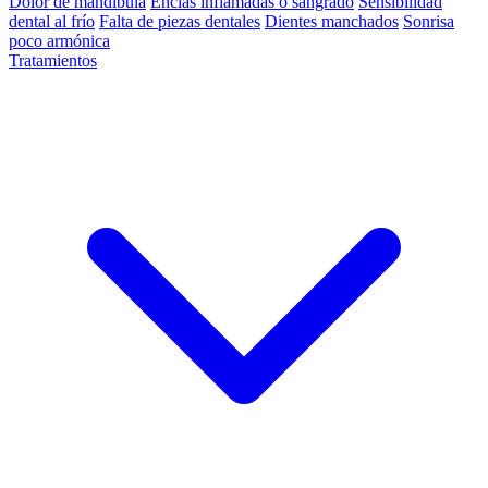
Dolor de mandíbula
Encías inflamadas o sangrado
Sensibilidad
dental al frío
Falta de piezas dentales
Dientes manchados
Sonrisa
poco armónica
Tratamientos