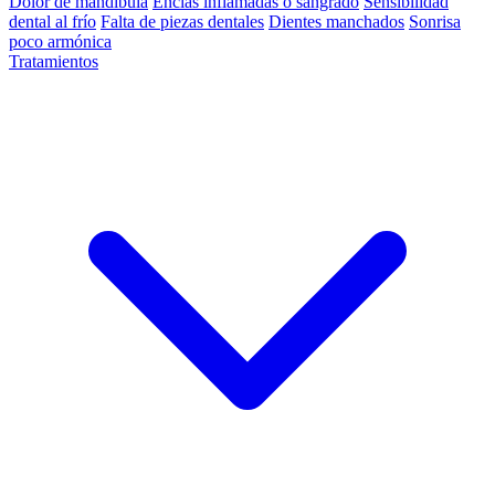
Dolor de mandíbula
Encías inflamadas o sangrado
Sensibilidad
dental al frío
Falta de piezas dentales
Dientes manchados
Sonrisa
poco armónica
Tratamientos