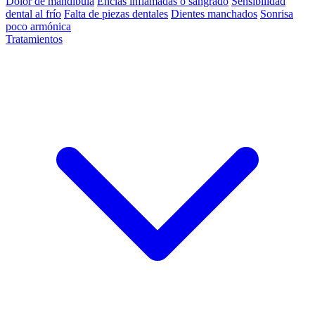
Dolor de mandíbula
Encías inflamadas o sangrado
Sensibilidad
dental al frío
Falta de piezas dentales
Dientes manchados
Sonrisa
poco armónica
Tratamientos