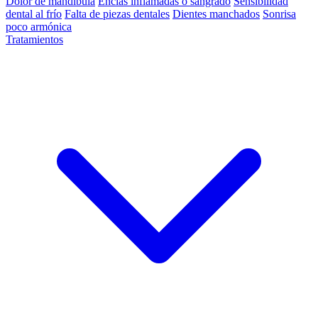
Dolor de mandíbula
Encías inflamadas o sangrado
Sensibilidad
dental al frío
Falta de piezas dentales
Dientes manchados
Sonrisa
poco armónica
Tratamientos