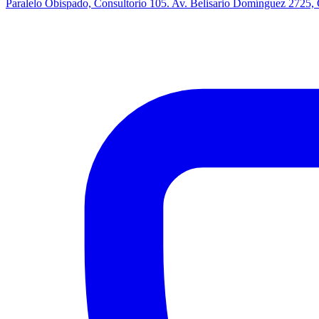
Paralelo Obispado, Consultorio 105. Av. Belisario Domínguez 2725,