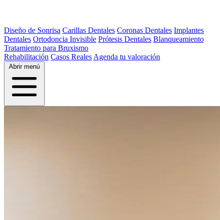
Diseño de Sonrisa
Carillas Dentales
Coronas Dentales
Implantes
Dentales
Ortodoncia Invisible
Prótesis Dentales
Blanqueamiento
Tratamiento para Bruxismo
Rehabilitación
Casos Reales
Agenda tu valoración
Abrir menú