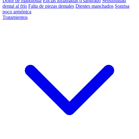
Dolor de mandíbula
Encías inflamadas o sangrado
Sensibilidad
dental al frío
Falta de piezas dentales
Dientes manchados
Sonrisa
poco armónica
Tratamientos